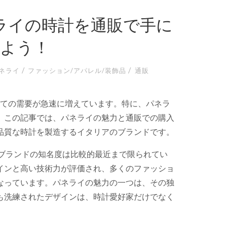
ライの時計を通販で手に
よう！
/
/
ネライ
ファッション/アパレル/装飾品
通販
いての需要が急速に増えています。
特に、パネラ
。この記事では、パネライの魅力と通販での購入
品質な時計を製造するイタリアのブランドです。
、ブランドの知名度は比較的最近まで限られてい
インと高い技術力が評価され、多くのファッショ
なっています。パネライの魅力の一つは、その独
も洗練されたデザインは、時計愛好家だけでなく