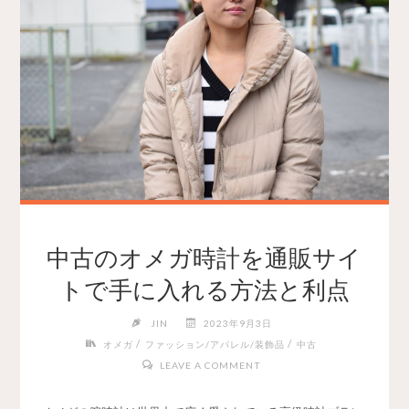
中古のオメガ時計を通販サイ
トで手に入れる方法と利点
JIN
2023年9月3日
/
/
オメガ
ファッション/アパレル/装飾品
中古
LEAVE A COMMENT