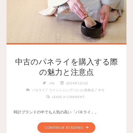
中古のパネライを購入する際
の魅力と注意点
JIN
2024年1月6日
/
/
パネライ
ファッション/アパレル/装飾品
中古
LEAVE A COMMENT
時計ブランドの中でも人気の高い「パネライ」。
CONTINUE READING