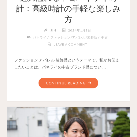
計：高級時計の手軽な楽しみ
方
JIN
2024年1月3日
/
/
パネライ
ファッション/アパレル/装飾品
中古
LEAVE A COMMENT
ファッション アパレル 装飾品というテーマで、私がお伝え
したいことは、パネライの中古ブランド品につい …
CONTINUE READING