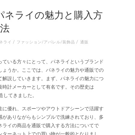
パネライの魅力と購入方
法
/
/
ネライ
ファッション/アパレル/装飾品
通販
っている方々にとって、パネライというブランド
しょうか。
ここでは、パネライの魅力や通販での
て解説していきます。まず、パネライの魅力につ
級時計メーカーとして有名です。その歴史は
製造してきました。
性に優れ、スポーツやアウトドアシーンで活躍す
感がありながらもシンプルで洗練されており、多
ネライの商品を通販で購入する方法についてで
ンターネット上での買い物が一般的となりまし