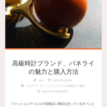
高級時計ブランド、パネライ
の魅力と購入方法
JIN
2024年1月18日
/
/
パネライ
ファッション/アパレル/装飾品
通販
LEAVE A COMMENT
ファッションアパレルや装飾品に興味を持っている方々にと