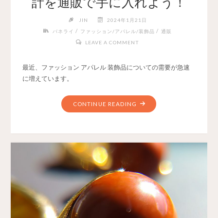
計を通販で手に入れよう！
JIN
2024年1月21日
/
/
パネライ
ファッション/アパレル/装飾品
通販
LEAVE A COMMENT
最近、ファッション アパレル 装飾品についての需要が急速
に増えています。
CONTINUE READING